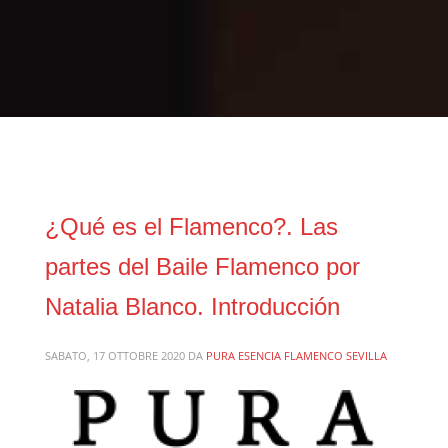
¿Qué es el Flamenco?. Las
partes del Baile Flamenco por
Natalia Blanco. Introducción
SABATO, 17 OTTOBRE 2020
DA
PURA ESENCIA FLAMENCO SEVILLA