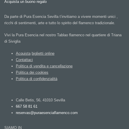
Acquista un buono regalo
Da parte di Pura Esencia Sevilla t’invitiamo a vivere momenti unici ,
ricchi di sentimenti, arte e tutto lo spirito del flamenco tradizionale.
Vivi la Pura Esencia nel nostro Tablao flamenco nel quartiere di Triana
di Siviglia
Acquista
biglietti
online
Contattaci
Politica
di
vendita
e
cancellazione
Politica
dei cookies
Politica
di
confidenzialità
Calle Betis, 56, 41010 Sevilla
667 58 81 61
reservas@puraesenciaflamenco.com
SIAMO
IN