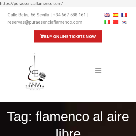
https://puraesenciaflamenco.com/
Calle Betis, 56 Sevilla
|
+34 667 588 161
|
reservas@puraesenciaflamenco.com
BUY ONLINE TICKETS NOW
Tag: flamenco al aire
libre