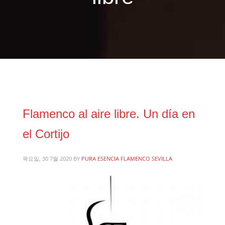
Flamenco al aire libre. Un día en
el Cortijo
목요일, 30 7월 2020
BY
PURA ESENCIA FLAMENCO SEVILLA