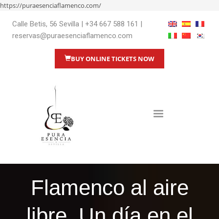
https://puraesenciaflamenco.com/
Calle Betis, 56 Sevilla
|
+34 667 588 161
|
reservas@puraesenciaflamenco.com
BUY ONLINE TICKETS NOW
Flamenco al aire
libre. Un día en el