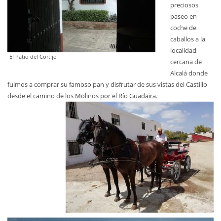
preciosos
paseo en
coche de
caballos a la
localidad
El Patio del Cortijo
cercana de
Alcalá donde
fuimos a comprar su famoso pan y disfrutar de sus vistas del Castillo
desde el camino de los Molinos por el Río Guadaira.
비
디
오
플
레
이
어