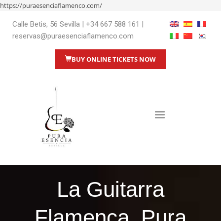
https://puraesenciaflamenco.com/
Calle Betis, 56 Sevilla
|
+34 667 588 161
|
reservas@puraesenciaflamenco.com
BUY ONLINE TICKETS NOW
La Guitarra
Flamenca. Pura