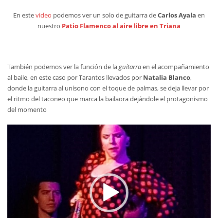
En este
video
podemos ver un solo de guitarra de
Carlos Ayala
en
nuestro
Patio Flamenco al aire libre en Triana
También podemos ver la función de la
guitarra
en el acompañamiento
al baile, en este caso por Tarantos llevados por
Natalia Blanco
,
donde la guitarra al unísono con el toque de palmas, se deja llevar por
el ritmo del taconeo que marca la bailaora dejándole el protagonismo
del momento
视
频
播
放
器