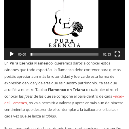
00:00
02:33
En
Pura Esencia Flamenco
, queremos daros a conocer estos
cánones que todo espectáculo flamenco debe contener para que os
podáis apreciar aun más la rotundidad y fuerza de esta forma de
expresión de vida y de arte que es nuestro patrimonio. Ya sea que
acudáis a nuestro Tablao
Flamenco en Triana
o cualquier otro, el
conocer las
fases
de las que se compone el baile dentro de cada
«palo»
del Flamenco
, os va a permitir a valorar y apreciar más aún del sincero
sentimiento que desprende el contemplar a la bailaora o el bailaor
cada vez que se lanza al
tablao
.
Es un momento, el del baile, donde toma protagonismo la expresión