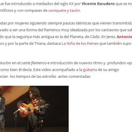
 que fue introducido a mediados del siglo XX por
Vicente Escudero
que se m
 artificios y con compases de
soniquete y tacón
.
tadas por mujeres siguiendo siempre pautas idénticas que vienen transmitida
llevado a ser una forma del flamenco muy idealizada por los cantaores que s
o que la seguiriya más antigua es la del Planeta, de Cádiz. En Jerez,
Antoni
os y por la parte de Triana, destaca
La Niña de los Peines
que también supo 
lución en el
cante flamenco
e introducción de nuevos ritmo y profundos «
qu
como bien él decía. Este video acompañado a la
guitarra
de su amigo
ecian los tiempos de las estrofas antes comentadas