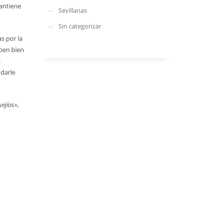
antiene
Sevillanas
Sin categorizar
s por la
aben bien
o
darle
ejíos
«,