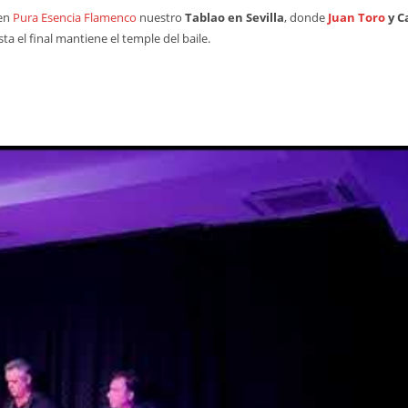
 en
Pura Esencia Flamenco
nuestro
Tablao en Sevilla
, donde
Juan Toro
y C
ta el final mantiene el temple del baile.