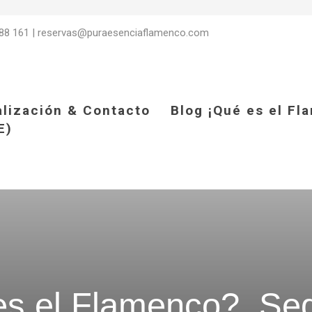
88 161
|
reservas@puraesenciaflamenco.com
alización & Contacto
Blog ¡Qué es el Fl
E)
s el Flamenco?. Seg