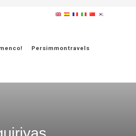
amenco!
Persimmontravels
uiriyas