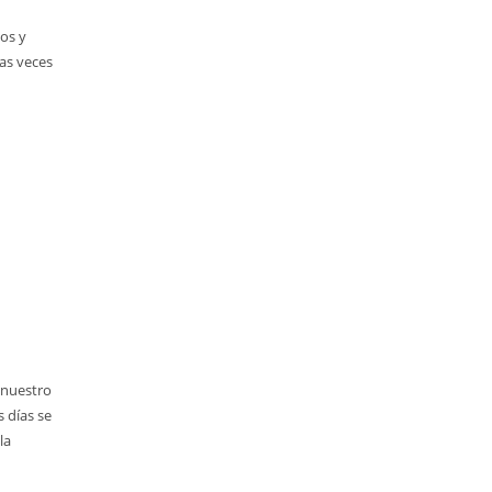
os y
as veces
 nuestro
 días se
la