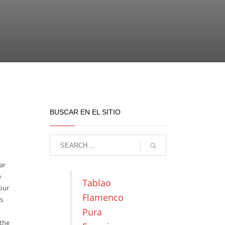
BUSCAR EN EL SITIO
ar
e
Tablao
our
Flamenco
ts
Pura
 the