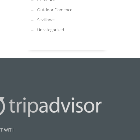
Outdoor Flamenco
Sevillanas
Uncategorized
T WITH