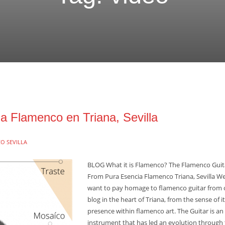
a Flamenco en Triana, Sevilla
O SEVILLA
BLOG What it is Flamenco? The Flamenco Guit
From Pura Esencia Flamenco Triana, Sevilla W
want to pay homage to flamenco guitar from 
blog in the heart of Triana, from the sense of i
presence within flamenco art. The Guitar is an
instrument that has led an evolution through