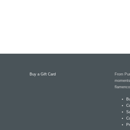
Buy a Gift Card
From Pura
moments, f
flamenco
Bu
Co
Sa
Co
Pr