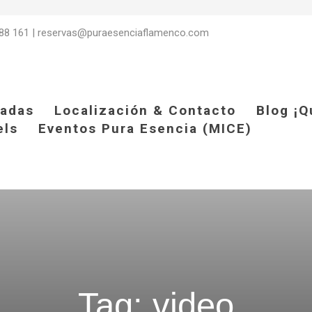
88 161
|
reservas@puraesenciaflamenco.com
radas
Localización & Contacto
Blog ¡Q
els
Eventos Pura Esencia (MICE)
Tag: video