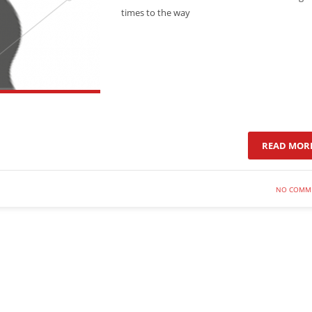
times to the way
READ MOR
NO COMM